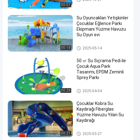
00:07
Su Oyuncakları Yetişkinler
Çocuklar Eğlence Parkı
Ekipmanı Yüzme Havuzu
Su Oyun evi
Bahçesi Su Kaydırağı
00:18
2025-05-14
50 ㎡ Su Sıçrama Pedi ile
Çocuk Aqua Park
Tasarımı, EPDM Zeminli
Sprey Parkı
Su parkı
00:28
2025-04-04
Çocuklar Kobra Su
Kaydırağı Fiberglas
Yüzme Havuzu Yılan Su
Kaydırağı
Mini Havuz Kaydırağı
00:21
2025-03-27