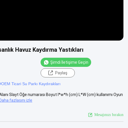
anlık Havuz Kaydırma Yastıkları
Şimdi İletişime Geçin
Paylaş
#
OEM Ticari Su Parkı Kaydırakları
 Alanı Slayt Öğe numarası Boyut l*w*h (cm) L*W (cm) kullanımı Oyun
Daha fazlasını izle
Mesajınızı bırakın