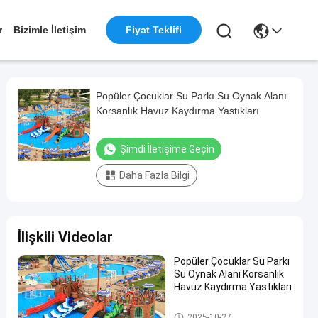
r
Bizimle İletişim
Fiyat Teklifi
Popüler Çocuklar Su Parkı Su Oynak Alanı
Korsanlık Havuz Kaydırma Yastıkları
Şimdi İletişime Geçin
Daha Fazla Bilgi
İlişkili Videolar
Popüler Çocuklar Su Parkı
Su Oynak Alanı Korsanlık
Havuz Kaydırma Yastıkları
Bahçesi Su Kaydırağı
2025-10-27