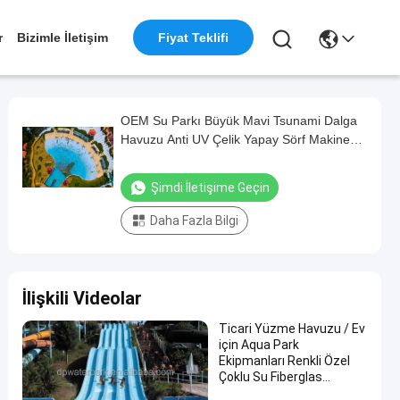
r
Bizimle İletişim
Fiyat Teklifi
OEM Su Parkı Büyük Mavi Tsunami Dalga
Havuzu Anti UV Çelik Yapay Sörf Makinesi
Satılıyor
Şimdi İletişime Geçin
Daha Fazla Bilgi
İlişkili Videolar
Ticari Yüzme Havuzu / Ev
için Aqua Park
Ekipmanları Renkli Özel
Çoklu Su Fiberglas
Slaytlar