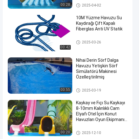
Su Parkı Kaydırağı
00:28
2025-04-02
10M Yüzme Havuzu Su
Kaydırağı Çift Kapalı
Fiberglas Anti UV Statik
Yüzme Havuzu Su Kaydırağı
2025-03-26
00:42
Nihai Derin Sörf Dalga
Havuzu Yetişkin Sörf
Simülatörü Makinesi
Özelleştirilmiş
Sörf Dalga Havuzu
00:55
2025-03-19
Kaykay ve Fıçı Su Kaykayı
8-10mm Kalınlıklı Cam
Elyafı Otel İçin Konut
Havuzları Oyun Ekipmanı
Eğlence Su Parkı
Yüzme Havuzu Su Kaydırağı
00:20
2025-12-10