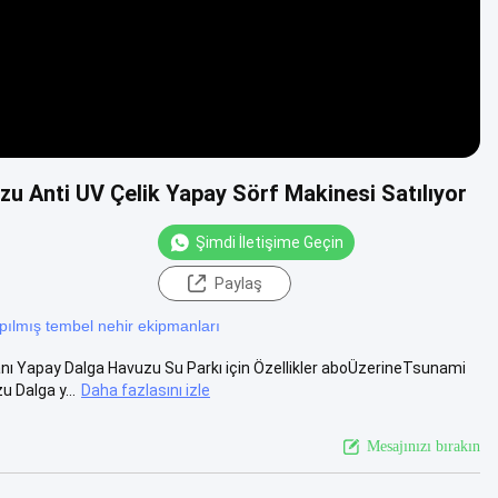
 Anti UV Çelik Yapay Sörf Makinesi Satılıyor
Şimdi İletişime Geçin
Paylaş
pılmış tembel nehir ekipmanları
ı Yapay Dalga Havuzu Su Parkı için Özellikler aboÜzerineTsunami
 Dalga y...
Daha fazlasını izle
Mesajınızı bırakın