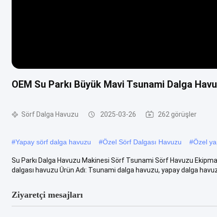
OEM Su Parkı Büyük Mavi Tsunami Dalga Havuzu
Sörf Dalga Havuzu
2025-03-26
262 görüşler
#
Yapay sörf dalga havuzu
#
Özel Sörf Dalgası Havuzu
#
Özel ya
Su Parkı Dalga Havuzu Makinesi Sörf Tsunami Sörf Havuzu Ekipman
dalgası havuzu Ürün Adı: Tsunami dalga havuzu, yapay dalga havuzu
Ziyaretçi mesajları