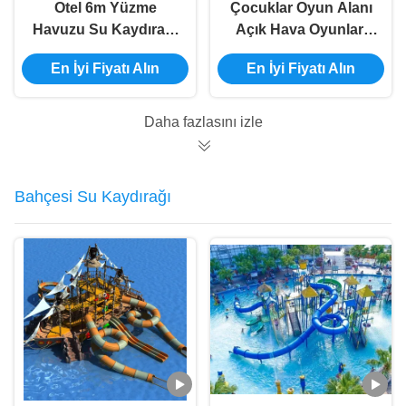
Otel 6m Yüzme
Çocuklar Oyun Alanı
Havuzu Su Kaydırağı
Açık Hava Oyunları
Seti Statik Proof
Ticari Yüzme Havuzu
En İyi Fiyatı Alın
En İyi Fiyatı Alın
Fiberglas Özel Renk
Ekipmanı Su
Kaydırma Set
Fiberglass Yetişkinler
Daha fazlasını izle
İçin
Bahçesi Su Kaydırağı