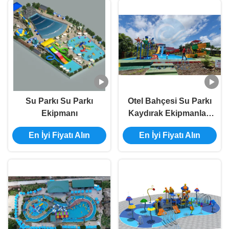
Su Parkı Su Parkı
Otel Bahçesi Su Parkı
Ekipmanı
Kaydırak Ekipmanları
Fiberglas HDG Çelik
En İyi Fiyatı Alın
En İyi Fiyatı Alın