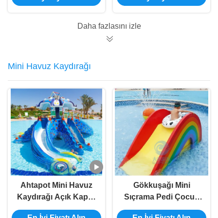
Daha fazlasını izle
Mini Havuz Kaydırağı
Ahtapot Mini Havuz
Gökkuşağı Mini
Kaydırağı Açık Kapalı
Sıçrama Pedi Çocuk
Çocuk Oyun Havuzu
Fiberglas Su
En İyi Fiyatı Alın
En İyi Fiyatı Alın