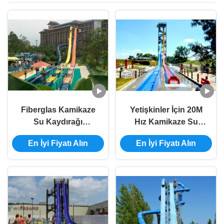
Fiberglas Kamikaze
Yetişkinler İçin 20M
Su Kaydırağı
Hız Kamikaze Su
Özelleştirilmiş Yüksek
Kaydırağı Yüzme
En İyi Fiyatı Alın
En İyi Fiyatı Alın
Hızlı Su Kaydırağı
Havuzu Kaydırağı
12m Yükseklik
Combo