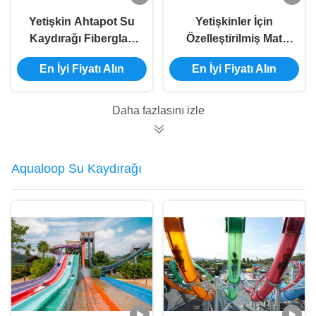
Yetişkin Ahtapot Su
Yetişkinler İçin
Kaydırağı Fiberglas
Özelleştirilmiş Mat
Kavisli Su Kaydırağı
Racer Su Kaydırağı
En İyi Fiyatı Alın
En İyi Fiyatı Alın
Özelleştirilmiş Renk
FRP Fiberglas Büyük
Su Kaydırağı
Daha fazlasını izle
Aqualoop Su Kaydırağı