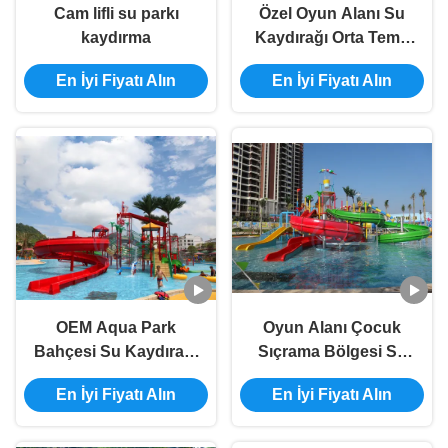
Cam lifli su parkı
Özel Oyun Alanı Su
kaydırma
Kaydırağı Orta Tema
Parkı Aqua Tower
En İyi Fiyatı Alın
En İyi Fiyatı Alın
OEM Aqua Park
Oyun Alanı Çocuk
Bahçesi Su Kaydırağı
Sıçrama Bölgesi Su
Fiberglas Büyük Su
Kaydırağı Anti UV ISO
En İyi Fiyatı Alın
En İyi Fiyatı Alın
Sıçrama Evi
TUV ROHS Sertifikası