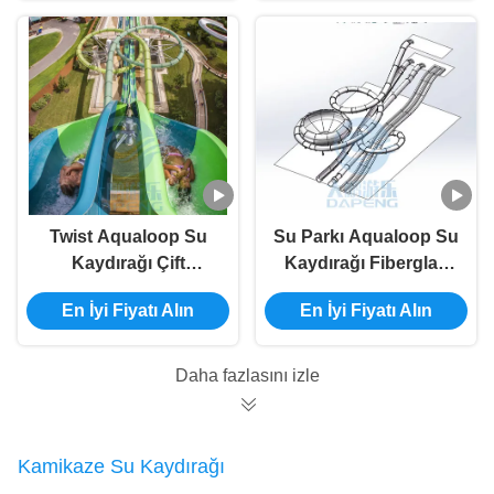
Kaydırağı
Twist Aqualoop Su
Su Parkı Aqualoop Su
Kaydırağı Çift
Kaydırağı Fiberglas
Fiberglas Su Parkı
Yüzme Havuzu
En İyi Fiyatı Alın
En İyi Fiyatı Alın
Flume Havuz
Yetişkinler Su
Kaydırağı
Kaydırağı
Daha fazlasını izle
Kamikaze Su Kaydırağı