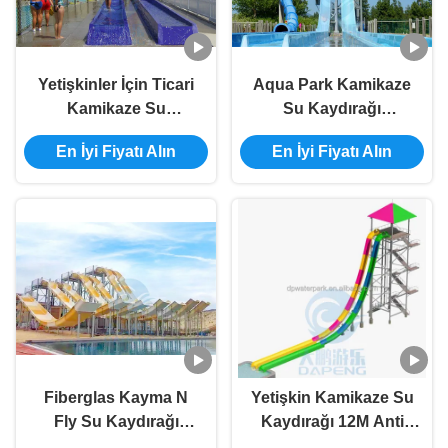
Yetişkinler İçin Ticari
Aqua Park Kamikaze
Kamikaze Su
Su Kaydırağı
Kaydırağı Fiberglas
Fiberglas Yüksek Hızlı
En İyi Fiyatı Alın
En İyi Fiyatı Alın
10m Yükseklik
Serbest Düşme Su
Kaydırağı
Fiberglas Kayma N
Yetişkin Kamikaze Su
Fly Su Kaydırağı
Kaydırağı 12M Anti
Rampa Su Parkı İçin
UV Fiberglas Su