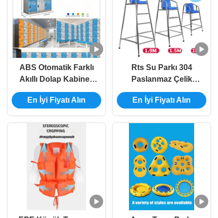
ABS Otomatik Farklı
Rts Su Parkı 304
Akıllı Dolap Kabineti
Paslanmaz Çelik
Public Digital Safe For
Cankurtaran Koltuğu
En İyi Fiyatı Alın
En İyi Fiyatı Alın
Swimming Pool
Şerit + Mavi Diğer Su
Oyun Ekipmanları