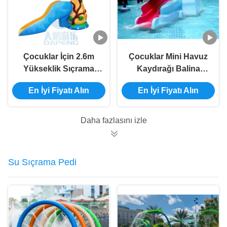
Çocuklar İçin 2.6m
Çocuklar Mini Havuz
Yükseklik Sıçrama
Kaydırağı Balina
Küçük Su Kaydırağı
Kurbağa Şekilli
En İyi Fiyatı Alın
En İyi Fiyatı Alın
Fiberglas Mantar Su
Fiberglas Yüzme
Kaydırağı
Havuzu Kaydırağı
Daha fazlasını izle
Su Sıçrama Pedi