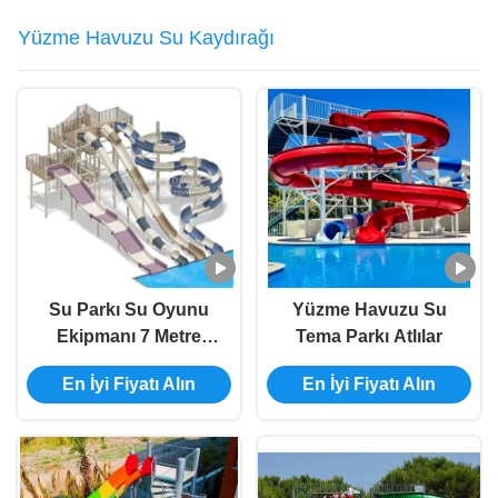
Yüzme Havuzu Su Kaydırağı
Su Parkı Su Oyunu
Yüzme Havuzu Su
Ekipmanı 7 Metre
Tema Parkı Atlılar
Yüksek Su Kaydırma
En İyi Fiyatı Alın
En İyi Fiyatı Alın
Kütüphane Tepe Eğri
Fibergaz Yüzme
Havuzu Kaydırma