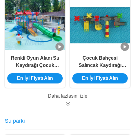
Renkli Oyun Alanı Su
Çocuk Bahçesi
Kaydırağı Çocuk
Salıncak Kaydırağı
Fiberglas Havuz
Fiberglas Açık
En İyi Fiyatı Alın
En İyi Fiyatı Alın
Kaydırağı RoHS
Salıncak Seti Su
Onaylandı
Kaydırağı
Daha fazlasını izle
Su parkı