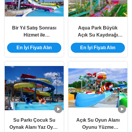
Bir Yıl Satış Sonrası
Aqua Park Büyük
Hizmet ile
Açık Su Kaydırağı
Özelleştirilmiş Renkli
Yetişkin Fiberglas
En İyi Fiyatı Alın
En İyi Fiyatı Alın
Su Parkı Kaydırağı
Boomerang Su
Kaydırağı
Su Parkı Çocuk Su
Açık Su Oyun Alanı
Oynak Alanı Yaz Oyun
Oyunu Yüzme