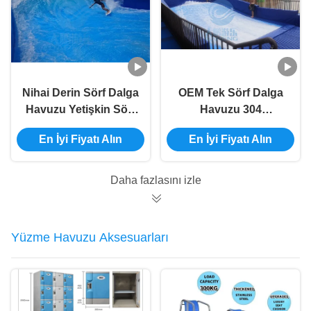
Nihai Derin Sörf Dalga
OEM Tek Sörf Dalga
Havuzu Yetişkin Sörf
Havuzu 304
Simülatörü Makinesi
Paslanmaz Çelik
En İyi Fiyatı Alın
En İyi Fiyatı Alın
Özelleştirilmiş
Mobil Sörf Rider
Makinesi
Daha fazlasını izle
Yüzme Havuzu Aksesuarları