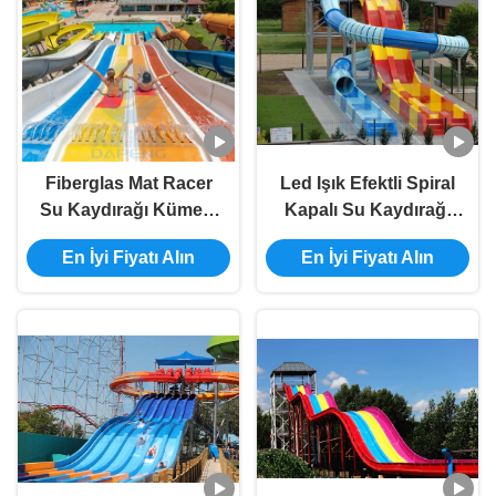
Fiberglas Mat Racer
Led Işık Efektli Spiral
Su Kaydırağı Kümesi
Kapalı Su Kaydırağı
Gökkuşağı Su
Gökkuşağı Yarış
En İyi Fiyatı Alın
En İyi Fiyatı Alın
Kaydırağı 6m
Havuzu Kaydırağı
Yükseklik