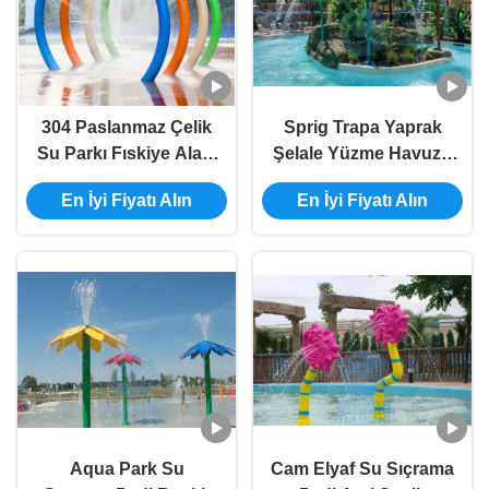
304 Paslanmaz Çelik
Sprig Trapa Yaprak
Su Parkı Fıskiye Alanı
Şelale Yüzme Havuzu
Popüler Su Tesisi
Çeşmesi Splash Park
En İyi Fiyatı Alın
En İyi Fiyatı Alın
Özellikleri Püskürtme
için SS 304
Halkaları
Aqua Park Su
Cam Elyaf Su Sıçrama