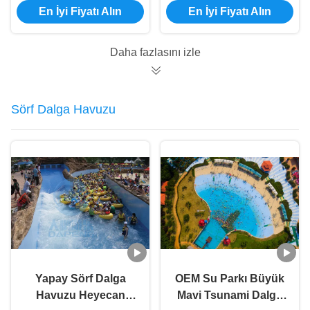
En İyi Fiyatı Alın
En İyi Fiyatı Alın
Oksidasyona
Temalı Park Rides
Dayanıklı Solmaya
Daha fazlasını izle
Sörf Dalga Havuzu
Yapay Sörf Dalga
OEM Su Parkı Büyük
Havuzu Heyecan
Mavi Tsunami Dalga