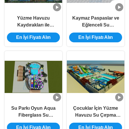
Yüzme Havuzu
Kaymaz Paspaslar ve
Kaydırakları ile
Eğlenceli Su
Özelleştirilmiş OEM
Püskürtme Cihazları
En İyi Fiyatı Alın
En İyi Fiyatı Alın
4000 Sqm Tembel
ile 250 m2 Konut Su
Nehir Su Parkı
Oyun Alanı
Su Parkı Oyun Aqua
Çocuklar İçin Yüzme
Fiberglass Su
Havuzu Su Çırpma
Kaydırma Set
Yastığı ile Ticari Su
En İyi Fiyatı Alın
En İyi Fiyatı Alın
Çocuklar İçin
Parkı Tasarımı