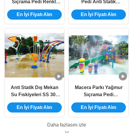
Sıçrama Pedi Renkli
Pedi Anti Statik
Çiçek Tarzı Su Parkı
Çocuklar Gül Çiçek
En İyi Fiyatı Alın
En İyi Fiyatı Alın
Çeşmesi 3.0m
Su Püskürtme Parkı
Yükseklik
Anti Statik Dış Mekan
Macera Parkı Yağmur
Su Fıskiyeleri SS 304
Sıçrama Pedi
Salyangoz Su
Oyuncaklar Fiberglas
En İyi Fiyatı Alın
En İyi Fiyatı Alın
Sıçrama Oyun Alanı
Sütun Çeşmesi Sprey
Seti
Daha fazlasını izle