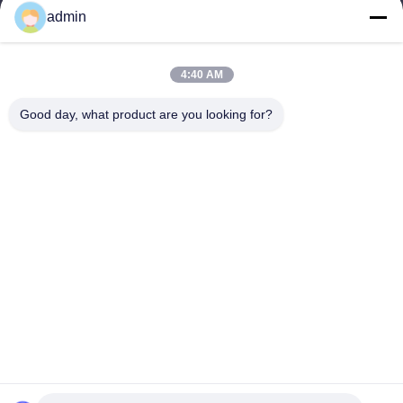
Tel
admin
86-20-34989160
4:40 AM
Good day, what product are you looking for?
Gizlilik Politikası
|
Site Haritası
Çin İyi Kalite Su Parkı Kaydırağı Tedarikçi. Telif hakkı © -2026
Guangdong Dapeng Amusement Technology Co., Ltd. - Tüm
haklar saklıdır.