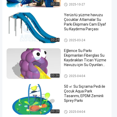
kaydırma
Su Sıçrama Pedi
00:20
2025-10-27
Yerüstü yüzme havuzu
Çocuklar Atlamalar Su
Parkı Ekipmanı Cam Elyaf
Su Kaydırma Parçası
Yüzme Havuzu Su Kaydırağı
00:24
2025-03-24
Eğlence Su Parkı
Ekipmanları Fiberglas Su
Kaydırakları Ticari Yüzme
Havuzu için Su Oyunları
Oyuncaklar
Mini Havuz Kaydırağı
00:36
2025-04-04
50 ㎡ Su Sıçrama Pedi ile
Çocuk Aqua Park
Tasarımı, EPDM Zeminli
Sprey Parkı
Su parkı
00:28
2025-04-04