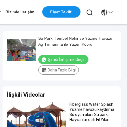
r
Bizimle İletişim
Fiyat Teklifi
Su Parkı Tembel Nehir ve Yüzme Havuzu
Ağ Tırmanma ile Yüzen Köprü
Şimdi İletişime Geçin
Daha Fazla Bilgi
İlişkili Videolar
Fiberglass Water Splash
Yüzme havuzu kaydırma
Su oyun alanı Su parkı
Hayvanlar seti Fil Yılan
Gökkuşağı Çocuk havuzu