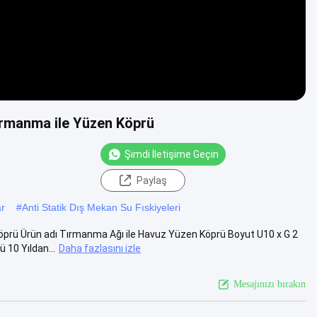
ırmanma ile Yüzen Köprü
Şimdi İletişime Geçin
Paylaş
ar
#
Anti Statik Dış Mekan Su Fıskiyeleri
prü Ürün adı Tırmanma Ağı ile Havuz Yüzen Köprü Boyut U10 x G 2
10 Yıldan...
Daha fazlasını izle
Mesajınızı bırakın