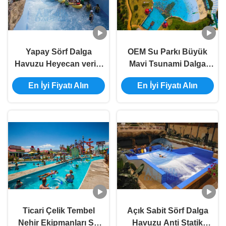
Yapay Sörf Dalga
OEM Su Parkı Büyük
Havuzu Heyecan verici
Mavi Tsunami Dalga
Su Parkı Tembel Nehir
Havuzu Anti UV Çelik
En İyi Fiyatı Alın
En İyi Fiyatı Alın
Özelleştirilmiş
Yapay Sörf Makinesi
Satılıyor
Ticari Çelik Tembel
Açık Sabit Sörf Dalga
Nehir Ekipmanları Su
Havuzu Anti Statik