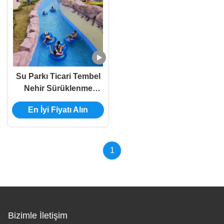
Su Parkı Ticari Tembel
Nehir Sürüklenme
Ekipmanı Su Parkları ve
En İyi Fiyatı Alın
Tatil Köyleri İçin
Özelleştirilmiş 100m'den
Başlar
1
Bizimle İletişim