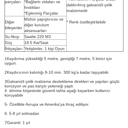
parçaları
*Bağlantı vidaları ve
daldırılmış galvanizli çelik
fındıkları
malzemedir
*Eşlenmiş Parçalar
Mühür yapıştırıcısı ve
Diğer
* Renk özelleştirilebilir
diğer kurulum
bileşenler
aksesuarları
Su Akışı
Saatte 220 M3
Güç
18.5 Kw/Saat
İhtiyaçları:
Yetişkinler, 1 kişi Oyun
1Kaydırma yüksekliği 5 metre, genişliği 7 metre, 5 binici için
uygun.
2Kaydırıcının kalınlığı 8-10 mm. 300 kg'a kadar taşıyabilir.
3Galvanizli çelik malzeme destekleme direkleri ve yapıları güçlü
korozyon ve pas karşıtı yeteneği yaptı
4. dönme köşesinde güvenli tahta aşağı kayarken kullanıcı
koruyabilir
5- Özellikle Avrupa ve Amerika'ya ihraç ediliyor.
6. 5-8 yıl solmadan
7Garanti: 1 yıl