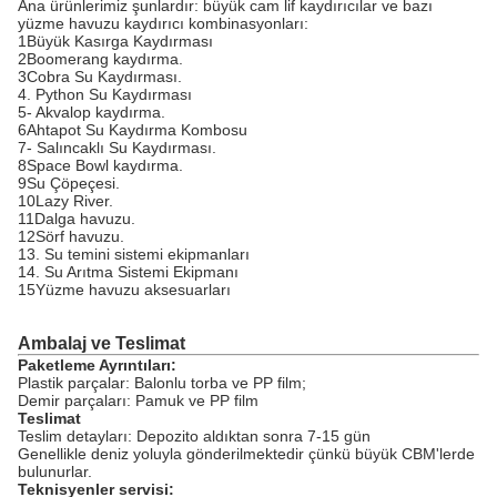
Ana ürünlerimiz şunlardır: büyük cam lif kaydırıcılar ve bazı
yüzme havuzu kaydırıcı kombinasyonları:
1Büyük Kasırga Kaydırması
2Boomerang kaydırma.
3Cobra Su Kaydırması.
4. Python Su Kaydırması
5- Akvalop kaydırma.
6Ahtapot Su Kaydırma Kombosu
7- Salıncaklı Su Kaydırması.
8Space Bowl kaydırma.
9Su Çöpeçesi.
10Lazy River.
11Dalga havuzu.
12Sörf havuzu.
13. Su temini sistemi ekipmanları
14. Su Arıtma Sistemi Ekipmanı
15Yüzme havuzu aksesuarları
Ambalaj ve Teslimat
Paketleme Ayrıntıları:
Plastik parçalar: Balonlu torba ve PP film;
Demir parçaları: Pamuk ve PP film
Teslimat
Teslim detayları: Depozito aldıktan sonra 7-15 gün
Genellikle deniz yoluyla gönderilmektedir çünkü büyük CBM'lerde
bulunurlar.
Teknisyenler servisi: