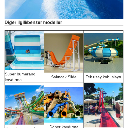
Diğer ilgili/benzer modeller
Süper bumerang
Salıncak Slide
Tek uzay kabı slaytı
kaydırma
Döner kaydırma