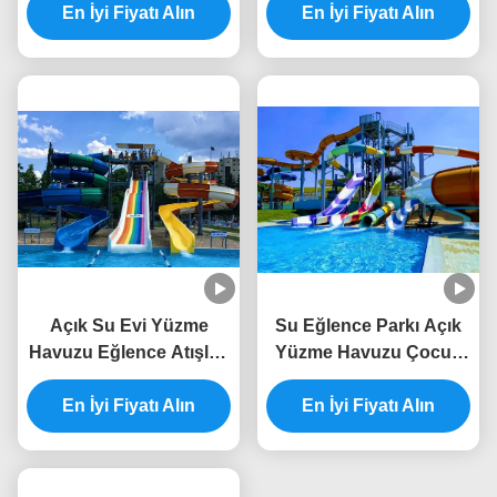
En İyi Fiyatı Alın
En İyi Fiyatı Alın
Kaydırma
Açık Su Evi Yüzme
Su Eğlence Parkı Açık
Havuzu Eğlence Atışları
Yüzme Havuzu Çocuk
Spor Cam Elyaf
Oyun Alanı Fiberglass
Kaydırma Çocuklar İçin
En İyi Fiyatı Alın
En İyi Fiyatı Alın
Kaydırma