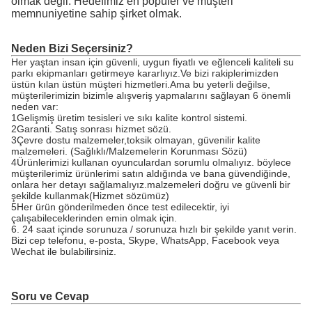
olmak değil. Hedefimiz en popüler ve müşteri
memnuniyetine sahip şirket olmak.
Neden Bizi Seçersiniz?
Her yaştan insan için güvenli, uygun fiyatlı ve eğlenceli kaliteli su
parkı ekipmanları getirmeye kararlıyız.Ve bizi rakiplerimizden
üstün kılan üstün müşteri hizmetleri.Ama bu yeterli değilse,
müşterilerimizin bizimle alışveriş yapmalarını sağlayan 6 önemli
neden var:
1Gelişmiş üretim tesisleri ve sıkı kalite kontrol sistemi.
2Garanti. Satış sonrası hizmet sözü.
3Çevre dostu malzemeler,toksik olmayan, güvenilir kalite
malzemeleri. (Sağlıklı/Malzemelerin Korunması Sözü)
4Ürünlerimizi kullanan oyunculardan sorumlu olmalıyız. böylece
müşterilerimiz ürünlerimi satın aldığında ve bana güvendiğinde,
onlara her detayı sağlamalıyız.malzemeleri doğru ve güvenli bir
şekilde kullanmak(Hizmet sözümüz)
5Her ürün gönderilmeden önce test edilecektir, iyi
çalışabileceklerinden emin olmak için.
6. 24 saat içinde sorunuza / sorunuza hızlı bir şekilde yanıt verin.
Bizi cep telefonu, e-posta, Skype, WhatsApp, Facebook veya
Wechat ile bulabilirsiniz.
Soru ve Cevap