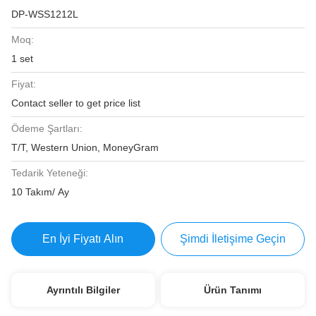
DP-WSS1212L
Moq:
1 set
Fiyat:
Contact seller to get price list
Ödeme Şartları:
T/T, Western Union, MoneyGram
Tedarik Yeteneği:
10 Takım/ Ay
En İyi Fiyatı Alın
Şimdi İletişime Geçin
Ayrıntılı Bilgiler
Ürün Tanımı