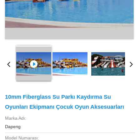
10mm Fiberglass Su Parkı Kaydırma Su
Oyunları Ekipmanı Çocuk Oyun Aksesuarları
Marka Adı:
Dapeng
Model Numarası: