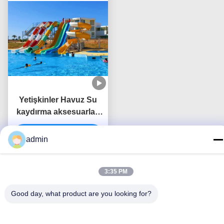
Yetişkinler Havuz Su
kaydırma aksesuarları
Su temini ve arıtma
En İyi Fiyatı Alın
sistemi içerir
admin
3:35 PM
Good day, what product are you looking for?
Bizimle İletişim
Guangdong Dapeng Amusement