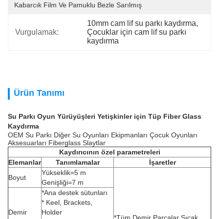
Kabarcık Film Ve Pamuklu Bezle Sarılmış
10mm cam lif su parkı kaydırma
, 
Vurgulamak:
Çocuklar için cam lif su parkı 
kaydırma
Ürün Tanımı
Su Parkı Oyun Yürüyüşleri Yetişkinler için Tüp Fiber Glass
Kaydırma
OEM Su Parkı Diğer Su Oyunları Ekipmanları Çocuk Oyunları
Aksesuarları Fiberglass Slaytlar
Kaydırıcının özel parametreleri
Elemanlar
Tanımlamalar
İşaretler
Yükseklik=5 m
Boyut
Genişliği=7 m
*Ana destek sütunları
* Keel, Brackets,
Demir
Holder
*Tüm Demir Parçalar Sıcak