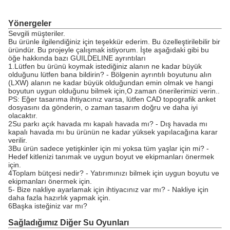
Yönergeler
Sevgili müşteriler.
Bu ürünle ilgilendiğiniz için teşekkür ederim. Bu özelleştirilebilir bir
üründür. Bu projeyle çalışmak istiyorum. İşte aşağıdaki gibi bu
öğe hakkında bazı GUILDELINE ayrıntıları
1.Lütfen bu ürünü koymak istediğiniz alanın ne kadar büyük
olduğunu lütfen bana bildirin? - Bölgenin ayrıntılı boyutunu alın
(LXW) alanın ne kadar büyük olduğundan emin olmak ve hangi
boyutun uygun olduğunu bilmek için,O zaman önerilerimizi verin..
PS: Eğer tasarıma ihtiyacınız varsa, lütfen CAD topografik anket
dosyasını da gönderin, o zaman tasarım doğru ve daha iyi
olacaktır.
2Su parkı açık havada mı kapalı havada mı? - Dış havada mı
kapalı havada mı bu ürünün ne kadar yüksek yapılacağına karar
verilir.
3Bu ürün sadece yetişkinler için mi yoksa tüm yaşlar için mi? -
Hedef kitlenizi tanımak ve uygun boyut ve ekipmanları önermek
için.
4Toplam bütçesi nedir? - Yatırımınızı bilmek için uygun boyutu ve
ekipmanları önermek için.
5- Bize nakliye ayarlamak için ihtiyacınız var mı? - Nakliye için
daha fazla hazırlık yapmak için.
6Başka isteğiniz var mı?
Sağladığımız Diğer Su Oyunları