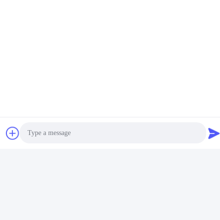
Technology Co., Ltd.
E-posta
Sales01@dpwaterpark.com
Adresimiz
Adres
Adres: Oda 32, No. 51 Fansheng Yolu, Dagang Kasabası,
Nansha Bölgesi, Guangzhou Şehri, Guangdong Eyaleti, Çin
Tel
86-20-34989160
Photo
Video Call