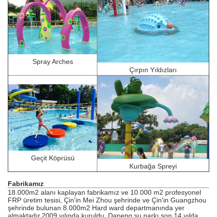
Spray Arches
Çırpın Yıldızları
Geçit Köprüsü
Kurbağa Spreyi
Fabrikamız
18.000m2 alanı kaplayan fabrikamız ve 10.000 m2 profesyonel
FRP üretim tesisi, Çin'in Mei Zhou şehrinde ve Çin'in Guangzhou
şehrinde bulunan 8.000m2 Hard ward departmanında yer
almaktadır.2009 yılında kuruldu, Dapeng su parkı son 14 yılda