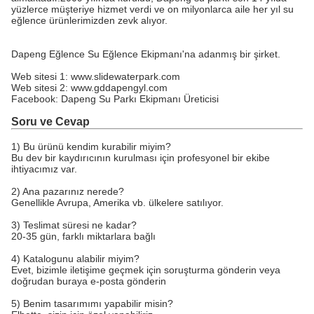
yüzlerce müşteriye hizmet verdi ve on milyonlarca aile her yıl su
eğlence ürünlerimizden zevk alıyor.
Dapeng Eğlence Su Eğlence Ekipmanı'na adanmış bir şirket.
Web sitesi 1: www.slidewaterpark.com
Web sitesi 2: www.gddapengyl.com
Facebook: Dapeng Su Parkı Ekipmanı Üreticisi
Soru ve Cevap
1) Bu ürünü kendim kurabilir miyim?
Bu dev bir kaydırıcının kurulması için profesyonel bir ekibe
ihtiyacımız var.
2) Ana pazarınız nerede?
Genellikle Avrupa, Amerika vb. ülkelere satılıyor.
3) Teslimat süresi ne kadar?
20-35 gün, farklı miktarlara bağlı
4) Katalogunu alabilir miyim?
Evet, bizimle iletişime geçmek için soruşturma gönderin veya
doğrudan buraya e-posta gönderin
5) Benim tasarımımı yapabilir misin?