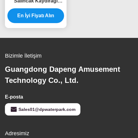
Salıncak Kaydırağı
Fiberglas Açık Salıncak
Seti Su Kaydırağı
En İyi Fiyatı Alın
Bizimle İletişim
Guangdong Dapeng Amusement
Technology Co., Ltd.
E-posta
Sales01@dpwaterpark.com
Adresimiz