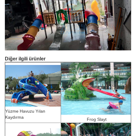
Diğer ilgili ürünler
Yüzme Havuzu Yılan
Kaydırma
F
rog Slayt