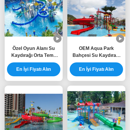
Özel Oyun Alanı Su
OEM Aqua Park
Kaydırağı Orta Tema
Bahçesi Su Kaydırağı
Parkı Aqua Tower
Fiberglas Büyük Su
En İyi Fiyatı Alın
En İyi Fiyatı Alın
Sıçrama Evi