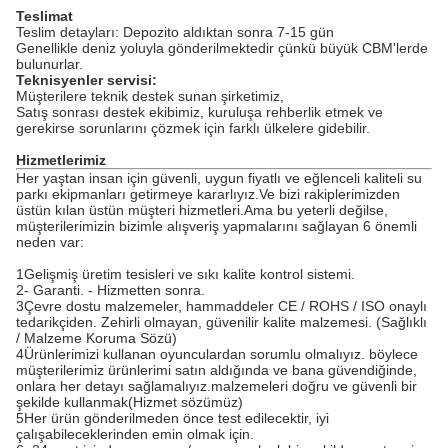
Teslimat
Teslim detayları: Depozito aldıktan sonra 7-15 gün
Genellikle deniz yoluyla gönderilmektedir çünkü büyük CBM'lerde
bulunurlar.
Teknisyenler servisi:
Müşterilere teknik destek sunan şirketimiz,
Satış sonrası destek ekibimiz, kuruluşa rehberlik etmek ve
gerekirse sorunlarını çözmek için farklı ülkelere gidebilir.
Hizmetlerimiz
Her yaştan insan için güvenli, uygun fiyatlı ve eğlenceli kaliteli su
parkı ekipmanları getirmeye kararlıyız.Ve bizi rakiplerimizden
üstün kılan üstün müşteri hizmetleri.Ama bu yeterli değilse,
müşterilerimizin bizimle alışveriş yapmalarını sağlayan 6 önemli
neden var:
1Gelişmiş üretim tesisleri ve sıkı kalite kontrol sistemi.
2- Garanti. - Hizmetten sonra.
3Çevre dostu malzemeler, hammaddeler CE / ROHS / ISO onaylı
tedarikçiden. Zehirli olmayan, güvenilir kalite malzemesi. (Sağlıklı
/ Malzeme Koruma Sözü)
4Ürünlerimizi kullanan oyunculardan sorumlu olmalıyız. böylece
müşterilerimiz ürünlerimi satın aldığında ve bana güvendiğinde,
onlara her detayı sağlamalıyız.malzemeleri doğru ve güvenli bir
şekilde kullanmak(Hizmet sözümüz)
5Her ürün gönderilmeden önce test edilecektir, iyi
çalışabileceklerinden emin olmak için.