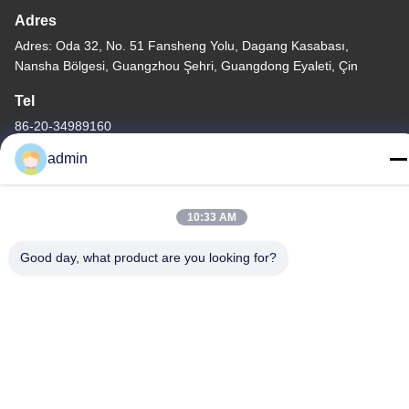
Adres
Adres: Oda 32, No. 51 Fansheng Yolu, Dagang Kasabası,
Nansha Bölgesi, Guangzhou Şehri, Guangdong Eyaleti, Çin
Tel
86-20-34989160
admin
10:33 AM
Gizlilik Politikası
|
Site Haritası
Good day, what product are you looking for?
Çin İyi Kalite Su Parkı Kaydırağı Tedarikçi. Telif hakkı © -2026
Guangdong Dapeng Amusement Technology Co., Ltd. - Tüm
haklar saklıdır.