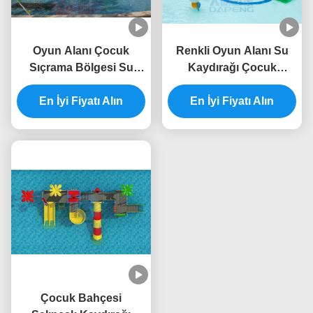
Oyun Alanı Çocuk
Renkli Oyun Alanı Su
Sıçrama Bölgesi Su
Kaydırağı Çocuk
Kaydırağı Anti UV ISO
Fiberglas Havuz
TUV ROHS Sertifikası
En İyi Fiyatı Alın
Kaydırağı RoHS
En İyi Fiyatı Alın
Onaylandı
Çocuk Bahçesi