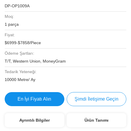
DP-OP1009A
Moq:
1 parça
Fiyat:
$6999-$7858/Piece
Ödeme Şartları:
T/T, Western Union, MoneyGram
Tedarik Yeteneği:
10000 Metre/ Ay
En İyi Fiyatı Alın
Şimdi İletişime Geçin
Ayrıntılı Bilgiler
Ürün Tanımı