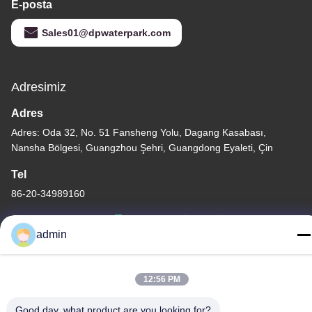
E-posta
Sales01@dpwaterpark.com
Adresimiz
Adres
Adres: Oda 32, No. 51 Fansheng Yolu, Dagang Kasabası,
Nansha Bölgesi, Guangzhou Şehri, Guangdong Eyaleti, Çin
Tel
86-20-34989160
admin
Gizlilik Politikası
|
Site Haritası
12:56 PM
Çin İyi Kalite Su Parkı Kaydırağı Tedarikçi. Telif hakkı © -2026
Good day, what product are you looking for?