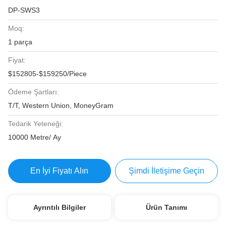
DP-SWS3
Moq:
1 parça
Fiyat:
$152805-$159250/Piece
Ödeme Şartları:
T/T, Western Union, MoneyGram
Tedarik Yeteneği:
10000 Metre/ Ay
En İyi Fiyatı Alın
Şimdi İletişime Geçin
Ayrıntılı Bilgiler
Ürün Tanımı