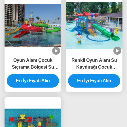
Oyun Alanı Çocuk
Renkli Oyun Alanı Su
Sıçrama Bölgesi Su
Kaydırağı Çocuk
Kaydırağı Anti UV ISO
Fiberglas Havuz
TUV ROHS Sertifikası
En İyi Fiyatı Alın
Kaydırağı RoHS
En İyi Fiyatı Alın
Onaylandı