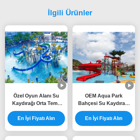
İlgili Ürünler
Özel Oyun Alanı Su
OEM Aqua Park
Kaydırağı Orta Tema
Bahçesi Su Kaydırağı
Parkı Aqua Tower
Fiberglas Büyük Su
En İyi Fiyatı Alın
En İyi Fiyatı Alın
Sıçrama Evi