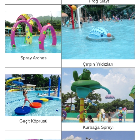
F
rog Slayt
Spray Arches
Çırpın Yıldızları
Geçit Köprüsü
Kurbağa Spreyi