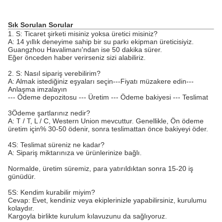
Sık Sorulan Sorular
1. S: Ticaret şirketi misiniz yoksa üretici misiniz?
A: 14 yıllık deneyime sahip bir su parkı ekipman üreticisiyiz.
Guangzhou Havalimanı'ndan ise 50 dakika sürer.
Eğer önceden haber verirseniz sizi alabiliriz.
2. S: Nasıl sipariş verebilirim?
A: Almak istediğiniz eşyaları seçin---Fiyatı müzakere edin---
Anlaşma imzalayın
--- Ödeme depozitosu --- Üretim --- Ödeme bakiyesi --- Teslimat
3Ödeme şartlarınız nedir?
A: T / T, L / C, Western Union mevcuttur. Genellikle, Ön ödeme
üretim için% 30-50 ödenir, sonra teslimattan önce bakiyeyi öder.
4S: Teslimat süreniz ne kadar?
A: Sipariş miktarınıza ve ürünlerinize bağlı.
Normalde, üretim süremiz, para yatırıldıktan sonra 15-20 iş
günüdür.
5S: Kendim kurabilir miyim?
Cevap: Evet, kendiniz veya ekiplerinizle yapabilirsiniz, kurulumu
kolaydır.
Kargoyla birlikte kurulum kılavuzunu da sağlıyoruz.