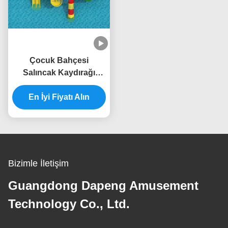
Çocuk Bahçesi
Salıncak Kaydırağı
Fiberglas Açık Salıncak
Seti Su Kaydırağı
En İyi Fiyatı Alın
Bizimle İletişim
Guangdong Dapeng Amusement
Technology Co., Ltd.