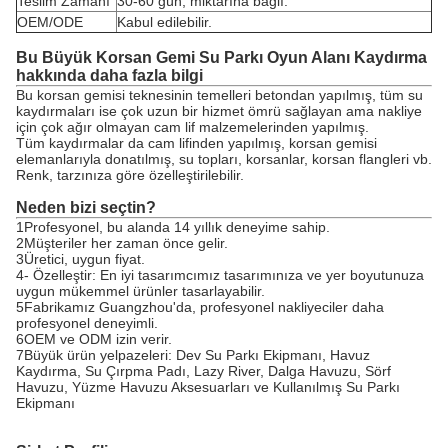
Teslim Zamanı
30-60 gün, miktarına bağlı.
OEM/ODE
Kabul edilebilir.
Bu Büyük Korsan Gemi Su Parkı Oyun Alanı Kaydırma
hakkında daha fazla bilgi
Bu korsan gemisi teknesinin temelleri betondan yapılmış, tüm su
kaydırmaları ise çok uzun bir hizmet ömrü sağlayan ama nakliye
için çok ağır olmayan cam lif malzemelerinden yapılmış.
Tüm kaydırmalar da cam lifinden yapılmış, korsan gemisi
elemanlarıyla donatılmış, su topları, korsanlar, korsan flangleri vb.
Renk, tarzınıza göre özelleştirilebilir.
Neden bizi seçtin?
1Profesyonel, bu alanda 14 yıllık deneyime sahip.
2Müşteriler her zaman önce gelir.
3Üretici, uygun fiyat.
4- Özelleştir: En iyi tasarımcımız tasarımınıza ve yer boyutunuza
uygun mükemmel ürünler tasarlayabilir.
5Fabrikamız Guangzhou'da, profesyonel nakliyeciler daha
profesyonel deneyimli.
6OEM ve ODM izin verir.
7Büyük ürün yelpazeleri: Dev Su Parkı Ekipmanı, Havuz
Kaydırma, Su Çırpma Padı, Lazy River, Dalga Havuzu, Sörf
Havuzu, Yüzme Havuzu Aksesuarları ve Kullanılmış Su Parkı
Ekipmanı