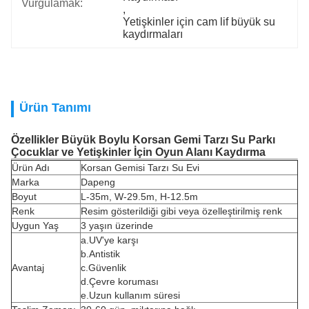
Vurgulamak:
, 
Yetişkinler için cam lif büyük su 
kaydırmaları
Ürün Tanımı
Özellikler
Büyük Boylu Korsan Gemi Tarzı Su Parkı
Çocuklar ve Yetişkinler İçin Oyun Alanı Kaydırma
Ürün Adı
Korsan Gemisi Tarzı Su Evi
Marka
Dapeng
Boyut
L-35m, W-29.5m, H-12.5m
Renk
Resim gösterildiği gibi veya özelleştirilmiş renk
Uygun Yaş
3 yaşın üzerinde
a.UV'ye karşı
b.Antistik
Avantaj
c.Güvenlik
d.Çevre koruması
e.Uzun kullanım süresi