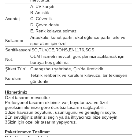
mevcuttur.
A. UV karşıtı
B. Antistik
Avantaj
C. Güvenlik
D. Çevre dostu
E. Renk kolayca solmaz
Anaokulu, konut parkı, okul eğlence parkı, aile ve
Kullanımı
spor alanı için özel.
Sertifikasyon
ISO,TUV,CE,ROHS,EN1176,SGS
OEM hizmeti mevcut, görüşlerinizi açıklamak için
Not:
buraya hoş geldiniz.
Şirket Türü
Guangzhou şehrinde, Çin'de üreticidir
Teknik rehberlik ve kurulum kılavuzu, bir teknisyen
Kurulum
gönderilir
Hizmetimiz
Özel tasarım mevcuttur
Profesyonel tasarım ekibimiz var, boyutunuza ve özel
gereksinimlerinize göre ücretsiz tasarım sağlayabilir.
1Bize havuzun boyutunu, uzunluğunu ve genişliğini söyle.
2En sevdiğiniz stilinizi seçin ya da ihtiyacınızı bize söyleyin.
3Sizin için özel bir tasarım yapıyoruz.
Paketleme
ve Teslimat