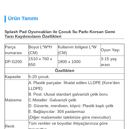
Ürün Tanımı
Splash Pad Oyuncakları ile Çocuk Su Parkı Korsan Gemi
Tarzı Kaydırıcıların Özellikleri
Parça
Boyut L*W*H
Kullanım bölgesi L*W
Oyun Yaşı
numarası
(CM)
(CM)
1510 x 760 x
3-15 yaş
DP-G200
1800 x 1000
650
arası
Özellikleri
Kapasite
5-20 çocuk.
A. Plastik parçalar: İthalat edilen LLDPE (Kore'den
LLDPE)
B. Post: Ulusal standart galvanizli çelik boru
Malzeme
C.Metaller: Galvanizli çelik
D. Güverte, merdiven, köprü: Plastik kaplı çelik
E. Bağlayıcılar: 304 paslanmaz
(Diğer malzemeler talebinize göre mevcuttur)
Tüm renkler ve boyutlar ihtiyaçlarınıza göre
Renk