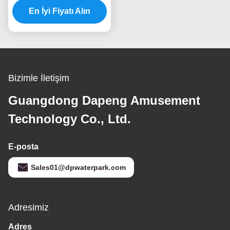
Seti Su Kaydırağı
En İyi Fiyatı Alın
Bizimle İletişim
Guangdong Dapeng Amusement
Technology Co., Ltd.
E-posta
Sales01@dpwaterpark.com
Adresimiz
Adres