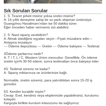
Sık Sorulan Sorular
1. S: Ticaret şirketi misiniz yoksa üretici misiniz?
A: 14 yıllık deneyime sahip bir su parkı ekipman üreticisiyiz.
Guangzhou Havalimanı'ndan ise 50 dakika sürer.
Eğer önceden haber verirseniz sizi alabiliriz.
2. S: Nasıl sipariş verebilirim?
A: Almak istediğiniz eşyaları seçin---Fiyatı müzakere edin---
Anlaşma imzalayın
--- Ödeme depozitosu --- Üretim --- Ödeme bakiyesi --- Teslimat
3Ödeme şartlarınız nedir?
A: T / T, L / C, Western Union mevcuttur. Genellikle, Ön ödeme
üretim için% 30-50 ödenir, sonra teslimattan önce bakiyeyi öder.
4S: Teslimat süreniz ne kadar?
A: Sipariş miktarınıza ve ürünlerinize bağlı.
Normalde, üretim süremiz, para yatırıldıktan sonra 15-20 iş
günüdür.
5S: Kendim kurabilir miyim?
Cevap: Evet, kendiniz veya ekiplerinizle yapabilirsiniz, kurulumu
kolaydır.
Kargoyla birlikte kurulum kılavuzunu da sağlıyoruz.