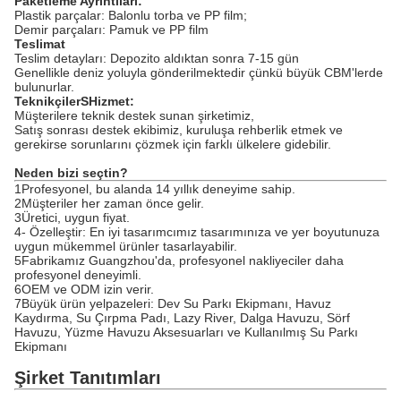
Paketleme Ayrıntıları:
Plastik parçalar: Balonlu torba ve PP film;
Demir parçaları: Pamuk ve PP film
Teslimat
Teslim detayları: Depozito aldıktan sonra 7-15 gün
Genellikle deniz yoluyla gönderilmektedir çünkü büyük CBM'lerde
bulunurlar.
Teknikçiler
S
Hizmet:
Müşterilere teknik destek sunan şirketimiz,
Satış sonrası destek ekibimiz, kuruluşa rehberlik etmek ve
gerekirse sorunlarını çözmek için farklı ülkelere gidebilir.
Neden bizi seçtin?
1Profesyonel, bu alanda 14 yıllık deneyime sahip.
2Müşteriler her zaman önce gelir.
3Üretici, uygun fiyat.
4- Özelleştir: En iyi tasarımcımız tasarımınıza ve yer boyutunuza
uygun mükemmel ürünler tasarlayabilir.
5Fabrikamız Guangzhou'da, profesyonel nakliyeciler daha
profesyonel deneyimli.
6OEM ve ODM izin verir.
7Büyük ürün yelpazeleri: Dev Su Parkı Ekipmanı, Havuz
Kaydırma, Su Çırpma Padı, Lazy River, Dalga Havuzu, Sörf
Havuzu, Yüzme Havuzu Aksesuarları ve Kullanılmış Su Parkı
Ekipmanı
Şirket Tanıtımları