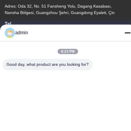
Adres: Oda 32, No. 51 Fansheng Yolu, Dagang Kasabası,
Nansha Bölgesi, Guangzhou Şehri, Guangdong Eyaleti, Çin
Tel
86-20-34989160
admin
8:23 PM
Good day, what product are you looking for?
Gizlilik Politikası
|
Site Haritası
Çin İyi Kalite Su Parkı Kaydırağı Tedarikçi. Telif hakkı © -2026
Guangdong Dapeng Amusement Technology Co., Ltd. - Tüm
haklar saklıdır.