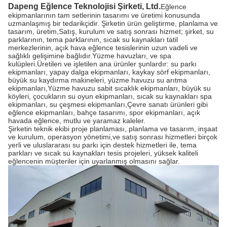
Dapeng Eğlence Teknolojisi Şirketi, Ltd.
Eğlence
ekipmanlarının tam setlerinin tasarımı ve üretimi konusunda
uzmanlaşmış bir tedarikçidir. Şirketin ürün geliştirme, planlama ve
tasarım, üretim,Satış, kurulum ve satış sonrası hizmet; şirket, su
parklarının, tema parklarının, sıcak su kaynakları tatil
merkezlerinin, açık hava eğlence tesislerinin uzun vadeli ve
sağlıklı gelişimine bağlıdır.Yüzme havuzları, ve spa
kulüpleri.Üretilen ve işletilen ana ürünler şunlardır: su parkı
ekipmanları, yapay dalga ekipmanları, kaykay sörf ekipmanları,
büyük su kaydırma makineleri, yüzme havuzu su arıtma
ekipmanları,Yüzme havuzu sabit sıcaklık ekipmanları, büyük su
köyleri, çocukların su oyun ekipmanları, sıcak su kaynakları spa
ekipmanları, su çeşmesi ekipmanları,Çevre sanatı ürünleri gibi
eğlence ekipmanları, bahçe tasarımı, spor ekipmanları, açık
havada eğlence, mutlu ve yaramaz kaleler.
Şirketin teknik ekibi proje planlaması, planlama ve tasarım, inşaat
ve kurulum, operasyon yönetimi,ve satış sonrası hizmetleri birçok
yerli ve uluslararası su parkı için destek hizmetleri ile, tema
parkları ve sıcak su kaynakları tesis projeleri, yüksek kaliteli
eğlencenin müşteriler için uyarlanmış olmasını sağlar.