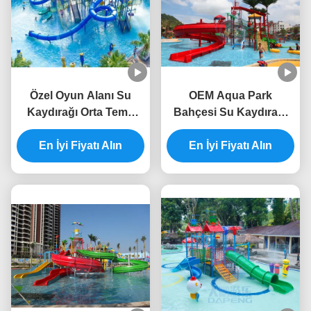
Özel Oyun Alanı Su
OEM Aqua Park
Kaydırağı Orta Tema
Bahçesi Su Kaydırağı
Parkı Aqua Tower
Fiberglas Büyük Su
En İyi Fiyatı Alın
En İyi Fiyatı Alın
Sıçrama Evi