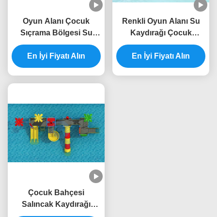
Oyun Alanı Çocuk
Renkli Oyun Alanı Su
Sıçrama Bölgesi Su
Kaydırağı Çocuk
Kaydırağı Anti UV ISO
Fiberglas Havuz
TUV ROHS Sertifikası
En İyi Fiyatı Alın
Kaydırağı RoHS
En İyi Fiyatı Alın
Onaylandı
Çocuk Bahçesi
Salıncak Kaydırağı
Fiberglas Açık Salıncak