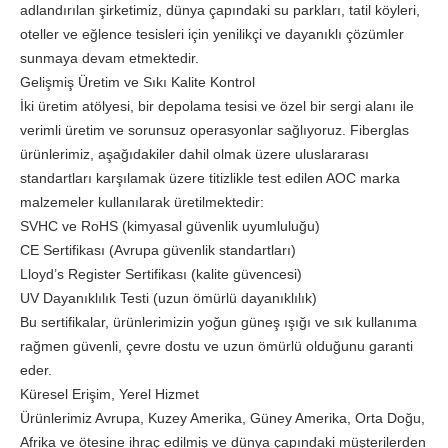
adlandırılan şirketimiz, dünya çapındaki su parkları, tatil köyleri,
oteller ve eğlence tesisleri için yenilikçi ve dayanıklı çözümler
sunmaya devam etmektedir.
Gelişmiş Üretim ve Sıkı Kalite Kontrol
İki üretim atölyesi, bir depolama tesisi ve özel bir sergi alanı ile
verimli üretim ve sorunsuz operasyonlar sağlıyoruz. Fiberglas
ürünlerimiz, aşağıdakiler dahil olmak üzere uluslararası
standartları karşılamak üzere titizlikle test edilen AOC marka
malzemeler kullanılarak üretilmektedir:
SVHC ve RoHS (kimyasal güvenlik uyumluluğu)
CE Sertifikası (Avrupa güvenlik standartları)
Lloyd’s Register Sertifikası (kalite güvencesi)
UV Dayanıklılık Testi (uzun ömürlü dayanıklılık)
Bu sertifikalar, ürünlerimizin yoğun güneş ışığı ve sık kullanıma
rağmen güvenli, çevre dostu ve uzun ömürlü olduğunu garanti
eder.
Küresel Erişim, Yerel Hizmet
Ürünlerimiz Avrupa, Kuzey Amerika, Güney Amerika, Orta Doğu,
Afrika ve ötesine ihraç edilmiş ve dünya çapındaki müşterilerden