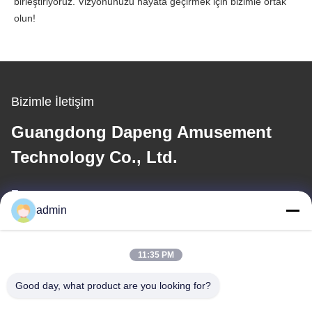
birleştiriyoruz. Vizyonunuzu hayata geçirmek için bizimle ortak
olun!
Bizimle İletişim
Guangdong Dapeng Amusement
Technology Co., Ltd.
E-posta
admin
Sales01@dpwaterpark.com
11:35 PM
Adresimiz
Good day, what product are you looking for?
Adres