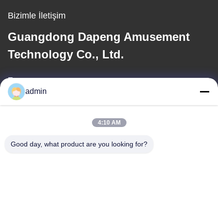
Bizimle İletişim
Guangdong Dapeng Amusement
Technology Co., Ltd.
E-posta
admin
Sales01@dpwaterpark.com
4:10 AM
Adresimiz
Good day, what product are you looking for?
Adres
Adres: Oda 32, No. 51 Fansheng Yolu, Dagang Kasabası,
Nansha Bölgesi, Guangzhou Şehri, Guangdong Eyaleti, Çin
Tel
86-20-34989160